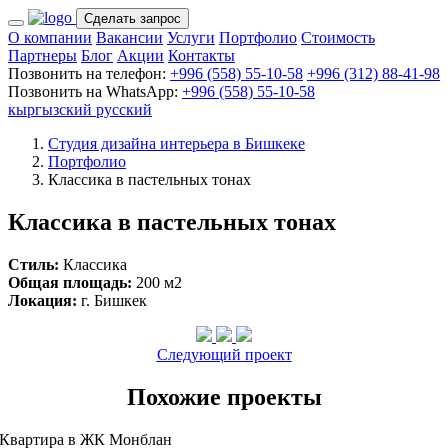
Сделать запрос
О компании
Вакансии
Услуги
Портфолио
Стоимость
Партнеры
Блог
Акции
Контакты
Позвонить на телефон:
+996 (558) 55-10-58
+996 (312) 88-41-98
Позвонить на WhatsApp:
+996 (558) 55-10-58
кыргызский
русский
Студия дизайна интерьера в Бишкеке
Портфолио
Классика в пастельных тонах
Классика в пастельных тонах
Стиль:
Классика
Общая площадь:
200 м2
Локация:
г. Бишкек
Следующий проект
Похожие проекты