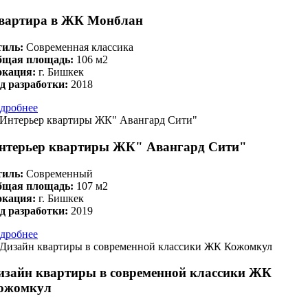
вартира в ЖК Монблан
иль:
Современная классика
бщая площадь:
106 м2
окация:
г. Бишкек
д разработки:
2018
дробнее
нтерьер квартиры ЖК" Авангард Сити"
иль:
Современный
бщая площадь:
107 м2
окация:
г. Бишкек
д разработки:
2019
дробнее
изайн квартиры в современной классики ЖК
ожомкул