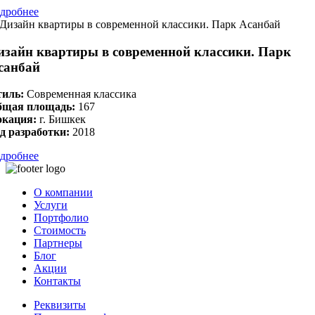
дробнее
изайн квартиры в современной классики. Парк
санбай
иль:
Современная классика
бщая площадь:
167
окация:
г. Бишкек
д разработки:
2018
дробнее
О компании
Услуги
Портфолио
Стоимость
Партнеры
Блог
Акции
Контакты
Реквизиты