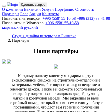
Сделать запрос
О компании
Вакансии
Услуги
Портфолио
Стоимость
Партнеры
Блог
Акции
Контакты
Позвонить на телефон:
+996 (558) 55-10-58
+996 (312) 88-41-98
Позвонить на WhatsApp:
+996 (558) 55-10-58
кыргызский
русский
Студия дизайна интерьера в Бишкеке
Партнеры
Наши партнёры
Каждому нашему клиенту мы дарим карту с
эксклюзивной скидкой на строительно-отделочные
материалы, мебель, бытовую технику, освещение и
элементы декора. Также вы сможете воспользоваться
скидкой у надежных поставщиков дверей, кухонь,
мягкой и корпусной мебели. Мы закрепим за вами
серийный номер, который мы внесем в единую базу с
поставщиками, что даст вам гарантию получения
лучших цен. В этом разделе мы разместили всю