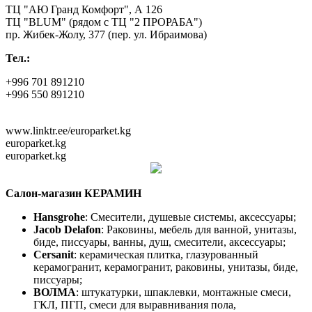
ТЦ "АЮ Гранд Комфорт", А 126
ТЦ "BLUM" (рядом с ТЦ "2 ПРОРАБА")
пр. Жибек-Жолу, 377 (пер. ул. Ибраимова)
Тел.:
+996 701 891210
+996 550 891210
www.linktr.ee/europarket.kg
europarket.kg
europarket.kg
Салон-магазин КЕРАМИН
Hansgrohe
: Смесители, душевые системы, аксессуары;
Jacob Delafon
: Раковины, мебель для ванной, унитазы,
биде, писсуары, ванны, душ, смесители, аксессуары;
Cersanit
: керамическая плитка, глазурованный
керамогранит, керамогранит, раковины, унитазы, биде,
писсуары;
ВОЛМА
: штукатурки, шпаклевки, монтажные смеси,
ГКЛ, ПГП, смеси для выравнивания пола,