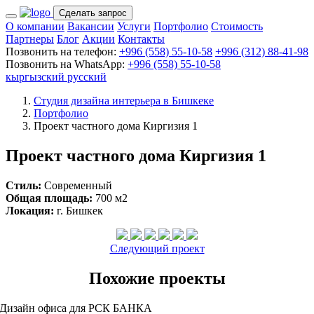
Сделать запрос
О компании
Вакансии
Услуги
Портфолио
Стоимость
Партнеры
Блог
Акции
Контакты
Позвонить на телефон:
+996 (558) 55-10-58
+996 (312) 88-41-98
Позвонить на WhatsApp:
+996 (558) 55-10-58
кыргызский
русский
Студия дизайна интерьера в Бишкеке
Портфолио
Проект частного дома Киргизия 1
Проект частного дома Киргизия 1
Стиль:
Современный
Общая площадь:
700 м2
Локация:
г. Бишкек
Следующий проект
Похожие проекты