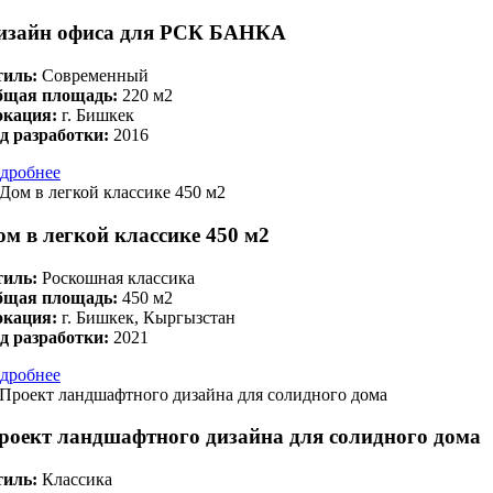
изайн офиса для РСК БАНКА
иль:
Современный
бщая площадь:
220 м2
окация:
г. Бишкек
д разработки:
2016
дробнее
ом в легкой классике 450 м2
иль:
Роскошная классика
бщая площадь:
450 м2
окация:
г. Бишкек, Кыргызстан
д разработки:
2021
дробнее
роект ландшафтного дизайна для солидного дома
иль:
Классика