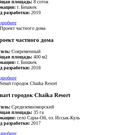
бщая площадь:
8 соток
окация:
г. Бишкек
д разработки:
2019
дробнее
роект частного дома
иль:
Современный
бщая площадь:
400 м2
окация:
г. Бишкек
д разработки:
2018
дробнее
mart городок Chaika Resort
иль:
Средиземноморский
бщая площадь:
35 га
окация:
село Сары-Ой, оз. Иссык-Куль
д разработки:
2017
дробнее