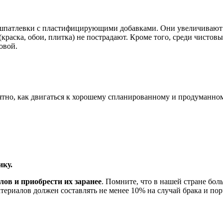
 шпатлевки с пластифицирующими добавками. Они увеличивают у
краска, обои, плитка) не пострадают. Кроме того, среди чисто
овой.
тно, как двигаться к хорошему спланированному и продуманному
ику.
лов и приобрести их заранее
. Помните, что в нашей стране бол
материалов должен составлять не менее 10% на случай брака и пор