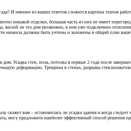
гада? И именно из ваших ответов сложится картина этапов работ
тно никакой отделки, большая часть из них не имеет перегородо
а, жилой ли это дом (возможно, в нем уже подключено отопление 
е эти нюансы должны быть учтены и заложены в общий план ваше
 дом. Усадка стен, пола, потолка в первые 2 года после заверше
ньшую деформацию. Трещины в стенах, разрывы стеклопакетов, пл
зу скажет вам – остановилась ли усадка здания и когда следуе
опыта, могу предложить наиболее эффективный способ решения п