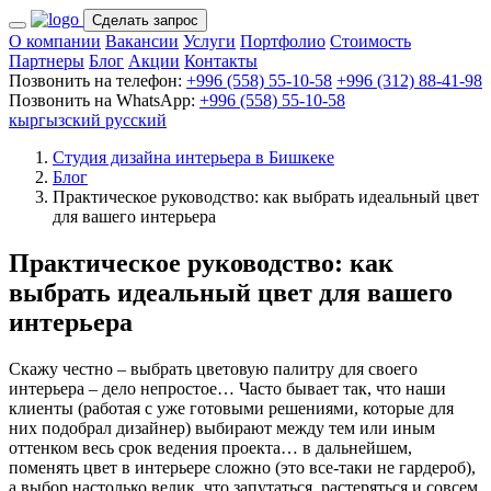
Сделать запрос
О компании
Вакансии
Услуги
Портфолио
Стоимость
Партнеры
Блог
Акции
Контакты
Позвонить на телефон:
+996 (558) 55-10-58
+996 (312) 88-41-98
Позвонить на WhatsApp:
+996 (558) 55-10-58
кыргызский
русский
Студия дизайна интерьера в Бишкеке
Блог
Практическое руководство: как выбрать идеальный цвет
для вашего интерьера
Практическое руководство: как
выбрать идеальный цвет для вашего
интерьера
Скажу честно – выбрать цветовую палитру для своего
интерьера – дело непростое… Часто бывает так, что наши
клиенты (работая с уже готовыми решениями, которые для
них подобрал дизайнер) выбирают между тем или иным
оттенком весь срок ведения проекта… в дальнейшем,
поменять цвет в интерьере сложно (это все-таки не гардероб),
а выбор настолько велик, что запутаться, растеряться и совсем