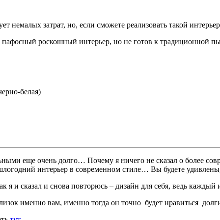
ет немалых затрат, но, если сможете реализовать такой интерье
т пафосный роскошный интерьер, но не готов к традиционной п
черно-белая)
альными еще очень долго… Почему я ничего не сказал о более со
шлогодний интерьер в современном стиле… Вы будете удивлены,
ак я и сказал и снова повторюсь – дизайн для себя, ведь каждый
близок именно вам, именно тогда он точно будет нравиться долг
еть
тут