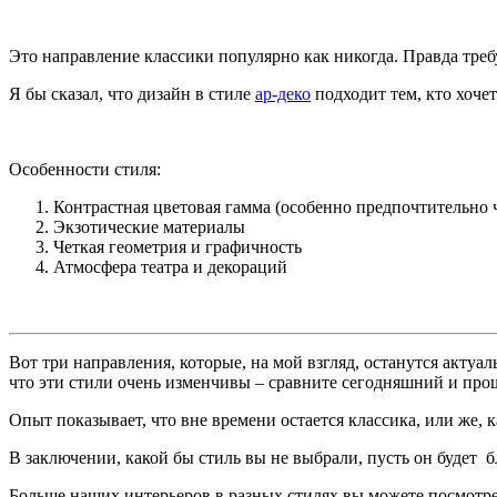
Это направление классики популярно как никогда. Правда требу
Я бы сказал, что дизайн в стиле
ар-деко
подходит тем, кто хоче
Особенности стиля:
Контрастная цветовая гамма (особенно предпочтительно 
Экзотические материалы
Четкая геометрия и графичность
Атмосфера театра и декораций
Вот три направления, которые, на мой взгляд, останутся акту
что эти стили очень изменчивы – сравните сегодняшний и про
Опыт показывает, что вне времени остается классика, или же, к
В заключении, какой бы стиль вы не выбрали, пусть он будет 
Больше наших интерьеров в разных стилях вы можете посмотр