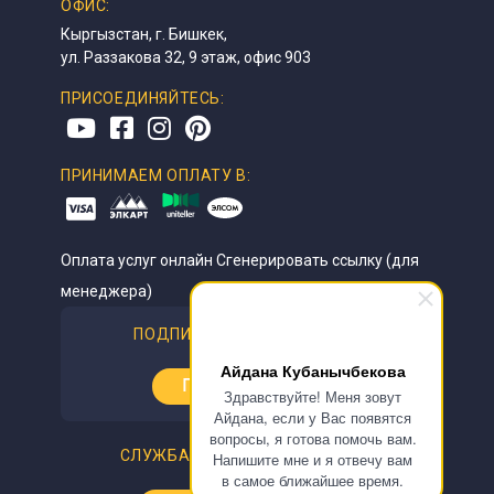
ОФИС:
Кыргызстан, г. Бишкек,
ул. Раззакова 32, 9 этаж, офис 903
ПРИСОЕДИНЯЙТЕСЬ:
ПРИНИМАЕМ ОПЛАТУ В:
Оплата услуг онлайн
Сгенерировать ссылку (для
менеджера)
ПОДПИСАТЬСЯ НА НОВОСТИ
Айдана Кубанычбекова
Подписаться
Здравствуйте! Меня зовут
Айдана, если у Вас появятся
вопросы, я готова помочь вам.
СЛУЖБА КОНТРОЛЯ КАЧЕСТВА:
Напишите мне и я отвечу вам
в самое ближайшее время.